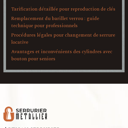
Tarification détaillée pour reproduction de clés
Remplacement du barillet verrou : guide
technique pour professionnels
Procédures légales pour changement de serrure
locative
Avantages et inconvénients des cylindres avec
bouton pour seniors